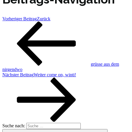
Vorheriger Beitrag
Zurück
grüsse aus dem
nirgendwo
Nächster Beitrag
Weiter
come on, winti!
Suche nach: