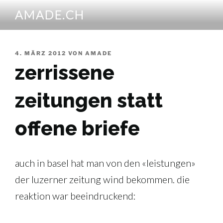
Zum
AMADE.CH
Inhalt
springen
VERÖFFENTLICHT
4. MÄRZ 2012
VON
AMADE
AM
zerrissene
zeitungen statt
offene briefe
auch in basel hat man von den «leistungen»
der luzerner zeitung wind bekommen. die
reaktion war beeindruckend: