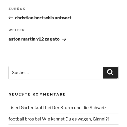
Beitrags-
Vorheriger
ZURÜCK
Beitrag
Navigation
christian bertschis antwort
Nächster
WEITER
Beitrag
aston martin v12 zagato
Suche
Suche
nach:
NEUESTE KOMMENTARE
Liserl Gartenkraft
bei
Der Sturm und die Schweiz
football bros
bei
Wie kannst Du es wagen, Gianni?!