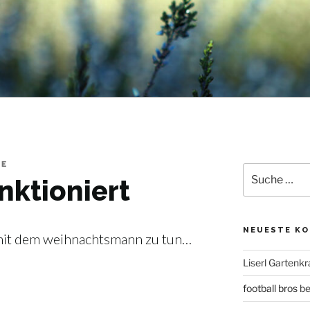
DE
Suche
nktioniert
nach:
NEUESTE K
mit dem weihnachtsmann zu tun…
Liserl Gartenkr
football bros
be