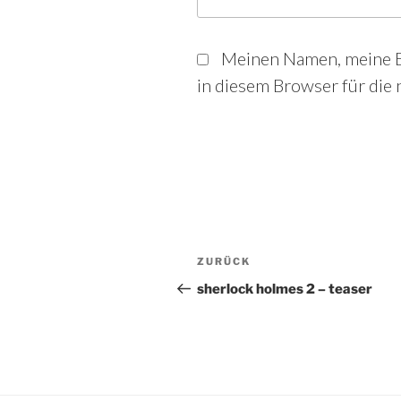
Meinen Namen, meine E
in diesem Browser für die
Beitrags-
Vorheriger
ZURÜCK
Beitrag
sherlock holmes 2 – teaser
Navigation