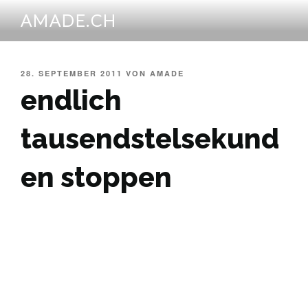
Zum
AMADE.CH
Inhalt
springen
VERÖFFENTLICHT
28. SEPTEMBER 2011
VON
AMADE
AM
endlich
tausendstelsekund
en stoppen