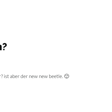
n?
? ist aber der new new beetle. 🙂