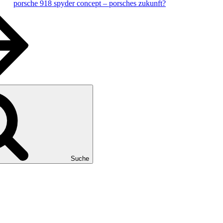
porsche 918 spyder concept – porsches zukunft?
Suche