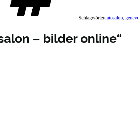
Schlagwörter
autosalon
,
genev
alon – bilder online“