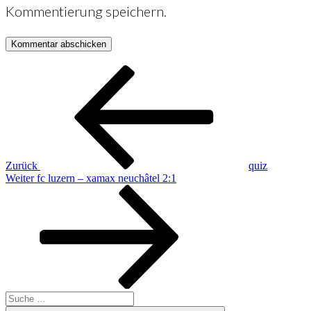
Kommentierung speichern.
Beitrags-
Vorheriger
Beitrag
Navigation
Zurück
quiz
Nächster
Weiter
fc luzern – xamax neuchâtel 2:1
Beitrag
Suche
nach: