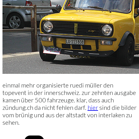
einmal mehr organisierte ruedi müller den
topevent in der innerschweiz. zur zehnten ausgabe
kamen über 500 fahrzeuge. klar, dass auch
zündung.ch da nicht fehlen darf.
hier
sind die bilder
vom brünig und aus der altstadt von interlaken zu
sehen.
Kategorien