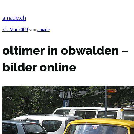
Zum
Inhalt
springen
amade.ch
Veröffentlicht
31. Mai 2009
von
amade
am
oltimer in obwalden –
bilder online