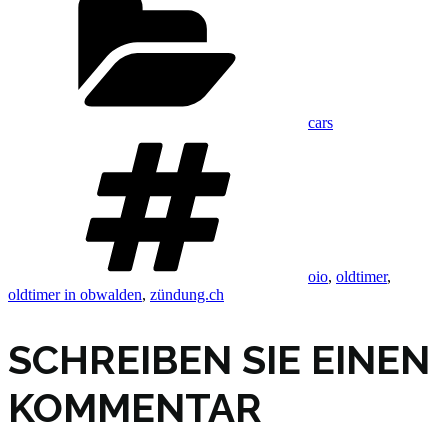
cars
Schlagwörter
oio
,
oldtimer
,
oldtimer in obwalden
,
zündung.ch
SCHREIBEN SIE EINEN
KOMMENTAR