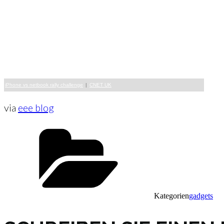
iPhone vs netbook rally challenge
|
CNET UK
via
eee blog
Kategorien
gadgets