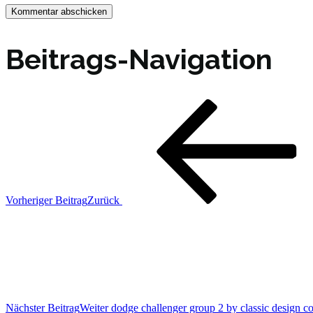
Beitrags-Navigation
Vorheriger Beitrag
Zurück
Nächster Beitrag
Weiter
dodge challenger group 2 by classic design c