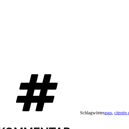
Schlagwörter
asus
,
citroën 