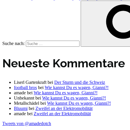
Suche nach:
Neueste Kommentare
Liserl Gartenkraft
bei
Der Sturm und die Schweiz
football bros
bei
Wie kannst Du es wagen, Gianni?!
amade
bei
Wie kannst Du es wagen, Gianni?!
Unbekannt
bei
Wie kannst Du es wagen, Gianni?!
Metallschädel
bei
Wie kannst Du es wagen, Gianni?!
Bluumi
bei
Zweifel an der Elektromobilität
amade
bei
Zweifel an der Elektromobilität
Tweets von @amadedotch