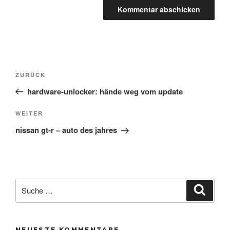
Beitrags-
Vorheriger
ZURÜCK
Beitrag
hardware-unlocker: hände weg vom update
Navigation
Nächster
WEITER
Beitrag
nissan gt-r – auto des jahres
Suche
Suche
nach:
NEUESTE KOMMENTARE