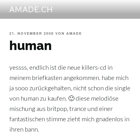
Zum
AMADE.CH
Inhalt
springen
VERÖFFENTLICHT
21. NOVEMBER 2008
VON
AMADE
AM
human
yessss, endlich ist die neue killers-cd in
meinem briefkasten angekommen. habe mich
ja sooo zurückgehalten, nicht schon die single
von human zu kaufen. 🙂 diese melodiöse
mischung aus britpop, trance und einer
fantastischen stimme zieht mich gnadenlos in
ihren bann.