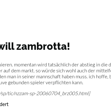
 will zambrotta!
ieren. momentan wird tatsächlich der abstieg in die drit
r auf dem markt. so würde sich wohl auch der mittelf
en man in seiner mannschaft haben muss. ich hoffe, b
juve gebunden spieler verpflichten kann.
04/sp/tic/nzzam-sp-20060704_brz005.html]
dert