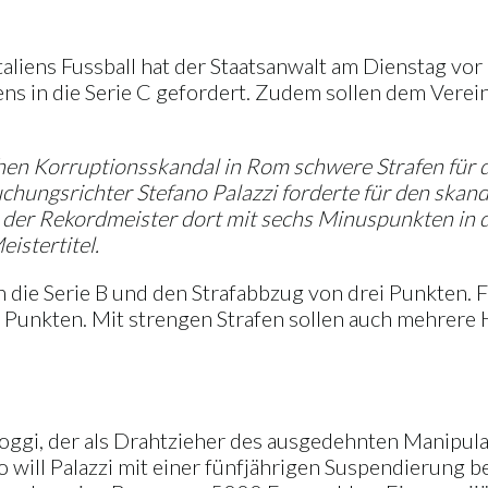
taliens Fussball hat der Staatsanwalt am Dienstag vor
s in die Serie C gefordert. Zudem sollen dem Verein
schen Korruptionsskandal in Rom schwere Strafen für d
hungsrichter Stefano Palazzi forderte für den skan
 der Rekordmeister dort mit sechs Minuspunkten in d
istertitel.
n die Serie B und den Strafabbzug von drei Punkten. 
 Punkten. Mit strengen Strafen sollen auch mehrere H
gi, der als Drahtzieher des ausgedehnten Manipulati
ill Palazzi mit einer fünfjährigen Suspendierung bel