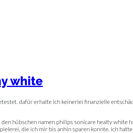
hy white
testet. dafür erhalte ich keinerlei finanzielle entschäd
f den hübschen namen philips sonicare healty white h
ielerei, die ich mir bis anhin sparen konnte. ich hatt