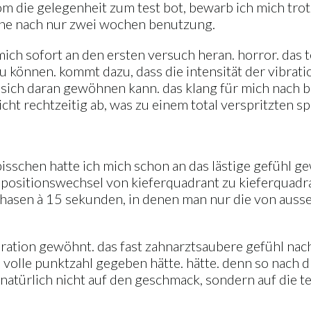
com die gelegenheit zum test bot, bewarb ich mich tro
ähne nach nur zwei wochen benutzung.
ich sofort an den ersten versuch heran. horror. das te
zu können. kommt dazu, dass die intensität der vibrat
ich daran gewöhnen kann. das klang für mich nach bl
ht rechtzeitig ab, was zu einem total verspritzten spi
isschen hatte ich mich schon an das lästige gefühl ge
n positionswechsel von kieferquadrant zu kieferquadra
hasen à 15 sekunden, in denen man nur die von aussen
ibration gewöhnt. das fast zahnarztsaubere gefühl nac
 volle punktzahl gegeben hätte. hätte. denn so nach d
 natürlich nicht auf den geschmack, sondern auf die te