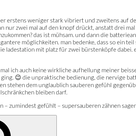
r erstens weniger stark vibriert und zweitens auf de
 nur zwei mal auf den knopf drückt, anstatt drei mal
zukommen? das ist mühsam. und dann die batterieanze
egantere möglichkeiten. man bedenke, dass so ein teil
 ladestation mit platz für zwei bürstenköpfe dabei. eb
zumal ich auch keine wirkliche aufhellung meiner beisse
r ging. 😉 die unpraktische bedienung, die nervige ba
tzen stehen dem unglaublich sauberen gefühl gegenübe
elschränkchen bleiben darf.
den – zumindest gefühlt – supersauberen zähnen sagen