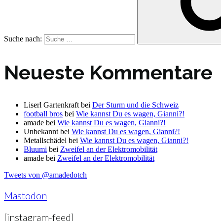
Suche nach:
Neueste Kommentare
Liserl Gartenkraft
bei
Der Sturm und die Schweiz
football bros
bei
Wie kannst Du es wagen, Gianni?!
amade
bei
Wie kannst Du es wagen, Gianni?!
Unbekannt
bei
Wie kannst Du es wagen, Gianni?!
Metallschädel
bei
Wie kannst Du es wagen, Gianni?!
Bluumi
bei
Zweifel an der Elektromobilität
amade
bei
Zweifel an der Elektromobilität
Tweets von @amadedotch
Mastodon
[instagram-feed]