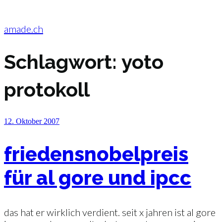
Zum
Inhalt
springen
amade.ch
Schlagwort:
yoto
protokoll
Veröffentlicht
12. Oktober 2007
am
friedensnobelpreis
für al gore und ipcc
das hat er wirklich verdient. seit x jahren ist al gore