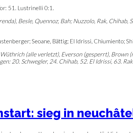
: 51. Lustrinelli 0:1.
nda), Besle, Quennoz, Bah; Nuzzolo, Rak, Chihab, Szl
tenberger; Seoane, Bättig; El Idrissi, Chiumiento; Shi 
hrich (alle verletzt), Everson (gesperrt), Brown (ni
n: 20. Schwegler, 24. Chihab, 52. El Idrissi, 63. Rak (
tart: sieg in neuchâte