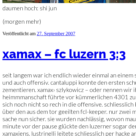
daumen hoch: shi jun
(morgen mehr)
Veröffentlicht am
27. September 2007
xamax – fc luzern 3:3
seit langem war ich endlich wieder einmal an einem s
und auch offensiv. cantaluppi konnte den ersten sch
zementieren. xamax› szlykowicz – oder nennen wir ih
heimmmanschaft führte vor kümmerlichen 4301 zusch
sich noch nicht so rech in die offensive. schliessli
über den aus dem tor geeilten fcl-keeper. nur zwei 
sache nun sicher. sie wurden nachlässig, wovon mauro
minute vor der pause glückte den luzerner sogar der
xamaxiens. lustrinelli leitete schliesslich per hacke