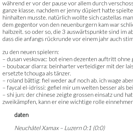
während er vor der pause vor allem durch verschosse
ganze klasse. nachdem er jenny düpiert hatte spielte
hinhalten musste. natürlich wollte sich castellas m
dem gegentor von den neuenburgern kam war schlicht
halbzeit. so oder so, die 3 auswärtspunkte sind im 
dass die anfangs rückrunde vor einem jahr auch sti
zu den neuen spielern:
– dusan veskovac: bot einen dezenten auftritt ohne g
– boubacar diarra: beinharter verteidiger mit der l
ersetzte tchouga als tänzer.
– roland bättig: fiel weder auf noch ab. ich wage abe
– faycal el-idrissi: gefiel mir um welten besser als b
– shi jun: der chinese zeigte grossen einsatz und hat
zweikämpfen, kann er eine wichtige rolle einnehmen
daten
Neuchâtel Xamax – Luzern 0:1 (0:0)