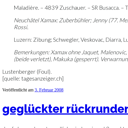
Maladière. – 4839 Zuschauer. – SR Busacca. – Tor
Neuchâtel Xamax: Zuberbühler; Jenny (77. Mere
Rossi.
Luzern: Zibung; Schwegler, Veskovac, Diarra, Lus
Bemerkungen: Xamax ohne Jaquet, Malenovic, Wüt
(beide verletzt), Makuka (gesperrt). Verwarnunge
Lustenberger (Foul).
[quelle: tagesanzeiger.ch]
Veröffentlicht am
3. Februar 2008
geglückter rückrundens