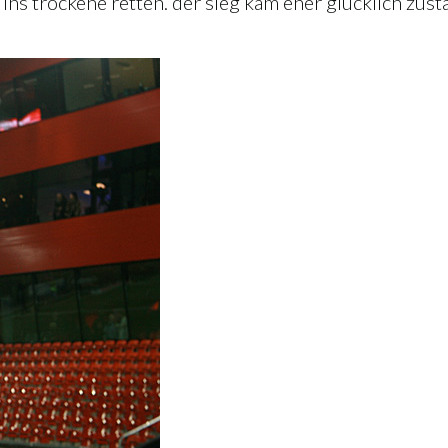
ins trockene retten. der sieg kam eher glücklich zust