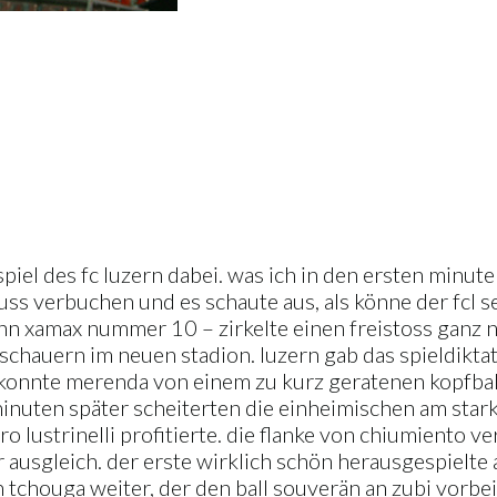
piel des fc luzern dabei. was ich in den ersten minute
uss verbuchen und es schaute aus, als könne der fcl 
n xamax nummer 10 – zirkelte einen freistoss ganz na
auern im neuen stadion. luzern gab das spieldikta
ch konnte merenda von einem zu kurz geratenen kopfbal
minuten später scheiterten die einheimischen am star
 lustrinelli profitierte. die flanke von chiumiento v
 ausgleich. der erste wirklich schön herausgespielte 
 an tchouga weiter, der den ball souverän an zubi vorbe