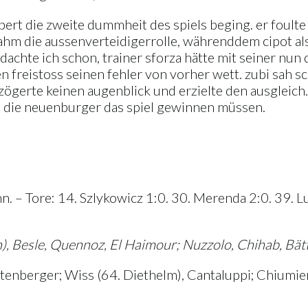
lambert die zweite dummheit des spiels beging. er foul
ahm die aussenverteidigerrolle, währenddem cipot als
 dachte ich schon, trainer sforza hätte mit seiner nun
freistoss seinen fehler von vorher wett. zubi sah schl
r zögerte keinen augenblick und erzielte den ausgleic
s die neuenburger das spiel gewinnen müssen.
– Tore: 14. Szlykowicz 1:0. 30. Merenda 2:0. 39. Lust
 Besle, Quennoz, El Haimour; Nuzzolo, Chihab, Bätti
enberger; Wiss (64. Diethelm), Cantaluppi; Chiumient