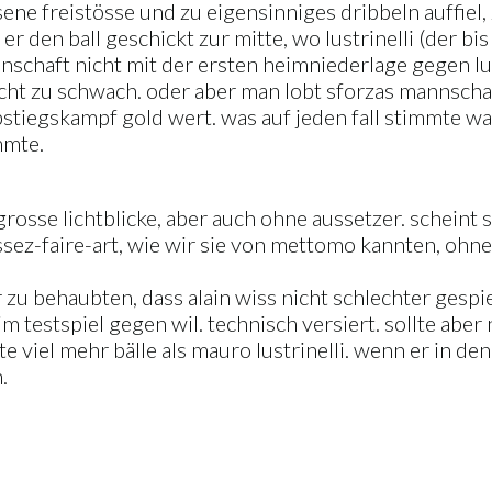
ne freistösse und zu eigensinniges dribbeln auffiel, 
 er den ball geschickt zur mitte, wo lustrinelli (der 
annschaft nicht mit der ersten heimniederlage gegen l
 zu schwach. oder aber man lobt sforzas mannschaft
abstiegskampf gold wert. was auf jeden fall stimmte w
mmte.
rosse lichtblicke, aber auch ohne aussetzer. scheint 
aissez-faire-art, wie wir sie von mettomo kannten, oh
r zu behaubten, dass alain wiss nicht schlechter gespie
eim testspiel gegen wil. technisch versiert. sollte abe
te viel mehr bälle als mauro lustrinelli. wenn er in de
.