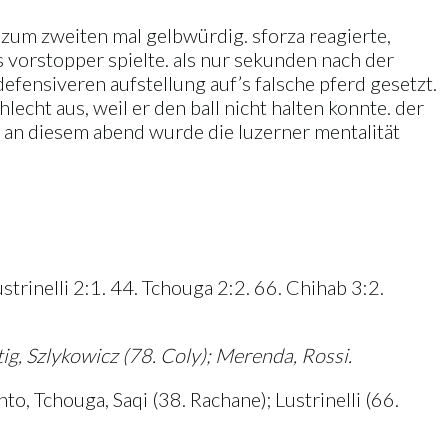
te zum zweiten mal gelbwürdig. sforza reagierte,
 vorstopper spielte. als nur sekunden nach der
 defensiveren aufstellung auf’s falsche pferd gesetzt.
echt aus, weil er den ball nicht halten konnte. der
h. an diesem abend wurde die luzerner mentalität
rinelli 2:1. 44. Tchouga 2:2. 66. Chihab 3:2.
g, Szlykowicz (78. Coly); Merenda, Rossi.
o, Tchouga, Saqi (38. Rachane); Lustrinelli (66.