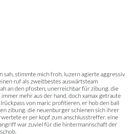
n sah, stimmte mich froh. luzern agierte aggressiv
seinen ruf als zweitbestes auswärtsteam
h an den pfosten, unerreichbar für zibung. die
t immer mehr aus der hand, doch xamax getraute
lrückpass von maric profitieren. er hob den ball
ken zibung. die neuenburger schienen sich ihrer
erwertete er per kopf zum anschlusstreffer. eine
angriff war zuviel für die hintermannschaft der
ischob.