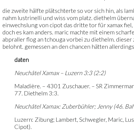
die zweite hälfte plätschterte so vor sich hin, als 
nahm lustrinelli und wiss vom platz. diethelm übern
einwechslung von cipot das dritte tor für xamax fiel,
doch es kam anders. maric machte mit einem scharfen 
abpraller flog an tchouga vorbei zu diethelm. diese
belohnt. gemessen an den chancen hätten allerding
daten
Neuchâtel Xamax – Luzern 3:3 (2:2)
Maladière. – 4301 Zuschauer. – SR Zimmermann. 
77. Diethelm 3:3.
Neuchâtel Xamax: Zuberbühler; Jenny (46. Bah),
Luzern: Zibung; Lambert, Schwegler, Maric, Lust
Cipot).