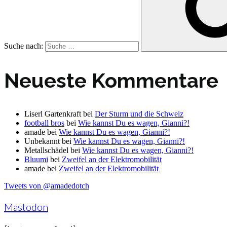
Suche nach:
Neueste Kommentare
Liserl Gartenkraft
bei
Der Sturm und die Schweiz
football bros
bei
Wie kannst Du es wagen, Gianni?!
amade
bei
Wie kannst Du es wagen, Gianni?!
Unbekannt
bei
Wie kannst Du es wagen, Gianni?!
Metallschädel
bei
Wie kannst Du es wagen, Gianni?!
Bluumi
bei
Zweifel an der Elektromobilität
amade
bei
Zweifel an der Elektromobilität
Tweets von @amadedotch
Mastodon