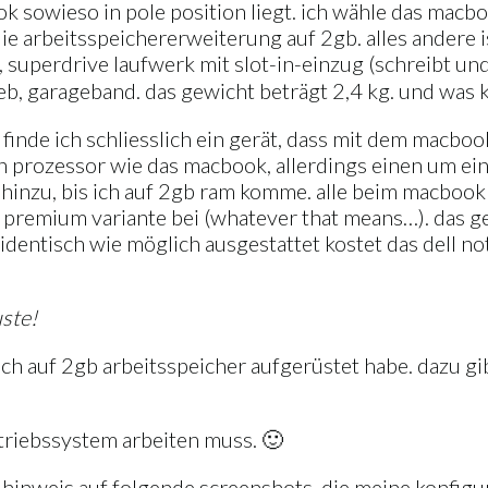
ok sowieso in pole position liegt. ich wähle das macb
e arbeitsspeichererweiterung auf 2gb. alles andere ist
 superdrive laufwerk mit slot-in-einzug (schreibt und 
, iweb, garageband. das gewicht beträgt 2,4 kg. und wa
inde ich schliesslich ein gerät, dass mit dem macbook
rozessor wie das macbook, allerdings einen um ein z
er hinzu, bis ich auf 2gb ram komme. alle beim macb
premium variante bei (whatever that means…). das gew
so identisch wie möglich ausgestattet kostet das dell 
uste!
ich auf 2gb arbeitsspeicher aufgerüstet habe. dazu gib
etriebssystem arbeiten muss. 🙂
hinweis auf folgende screenshots, die meine konfigura