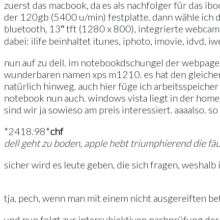
zuerst das macbook, da es als nachfolger für das ibo
der 120gb (5400 u/min) festplatte. dann wähle ich di
bluetooth, 13″ tft (1280 x 800), integrierte webcam,
dabei: ilife beinhaltet itunes, iphoto, imovie, idvd
nun auf zu dell. im notebookdschungel der webpage f
wunderbaren namen xps m1210. es hat den gleichen p
natürlich hinweg. auch hier füge ich arbeitsspeich
notebook nun auch. windows vista liegt in der home 
sind wir ja sowieso am preis interessiert. aaaalso. 
*2418.98*
chf
dell geht zu boden, apple hebt triumphierend die fä
sicher wird es leute geben, die sich fragen, weshalb 
tja, pech, wenn man mit einem nicht ausgereiften b
und nun folgt zur intersubjektiven nachprüfung der 