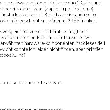
ook in schwarz mit dem intel core duo 2.0 ghz und
 bereits dabei: wlan (apple: airport extreme),
liest alle dvd-formate). software ist auch schon
s kostet die geschichte nun? genau 2399 franken.
 vergleichbar zu sein scheint. es trägt den
oll kleineren bildschirm. darüber sehen wir
ook erwähnten hardware-komponenten hat dieses dell
icht konnte ich leider nicht finden, aber primäer
notebook… na?
t dell selbst die beste antwort:
tionen zeigen. zuerst der dell: