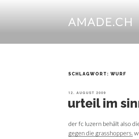
Zum
Inhalt
springen
AMADE.CH
SCHLAGWORT:
WURF
VERÖFFENTLICHT
12. AUGUST 2009
AM
urteil im si
der fc luzern behält also di
gegen die grasshoppers.
we