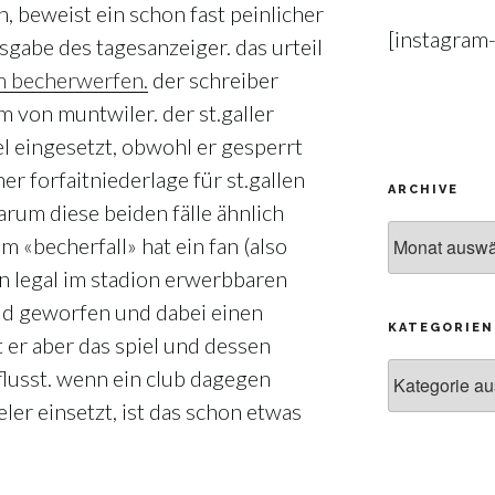
n, beweist ein schon fast peinlicher
[instagram
gabe des tagesanzeiger. das urteil
m becherwerfen.
der schreiber
em von muntwiler. der st.galler
el eingesetzt, obwohl er gesperrt
er forfaitniederlage für st.gallen
ARCHIVE
arum diese beiden fälle ähnlich
Archive
m «becherfall» hat ein fan (also
n legal im stadion erwerbbaren
eld geworfen und dabei einen
KATEGORIEN
t er aber das spiel und dessen
Kategorien
flusst. wenn ein club dagegen
ler einsetzt, ist das schon etwas