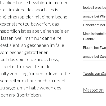
franken busse bezahlen. in meinen
football bros
be
teil im sinne des sports. es ist
amade
bei
Wie
ig) einen spieler mit einem becher
gegenstand) zu bewerfen. das
Unbekannt
bei
sportlich ist es aber, einen spieler
Metallschädel
b
 lassen, weil man nur dann eine
Gianni?!
test sieht. so geschehen im falle
Bluumi
bei
Zwei
n vom becher getroffenen
amade
bei
Zwei
auf das spielfeld zurück liess,
spiel mittun wollte. in der
nalty zum sieg für den fc luzern. die
Tweets von @
sem zeitpunkt nur noch zu neunt
b zu sagen, man habe wegen des
Mastodon
doch arg übertrieben.