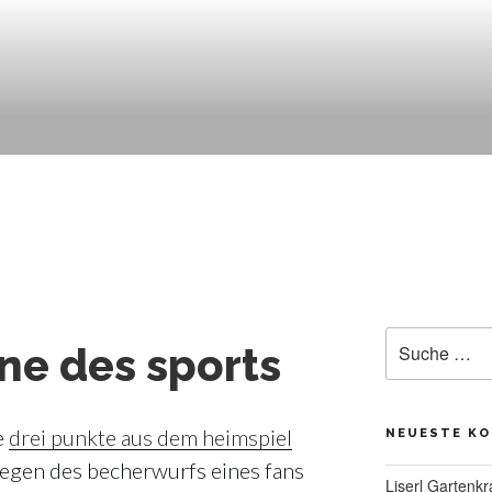
Suche
nne des sports
nach:
e
drei punkte aus dem heimspiel
NEUESTE K
gen des becherwurfs eines fans
Liserl Gartenkr