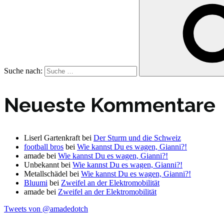
Suche nach:
Neueste Kommentare
Liserl Gartenkraft
bei
Der Sturm und die Schweiz
football bros
bei
Wie kannst Du es wagen, Gianni?!
amade
bei
Wie kannst Du es wagen, Gianni?!
Unbekannt
bei
Wie kannst Du es wagen, Gianni?!
Metallschädel
bei
Wie kannst Du es wagen, Gianni?!
Bluumi
bei
Zweifel an der Elektromobilität
amade
bei
Zweifel an der Elektromobilität
Tweets von @amadedotch