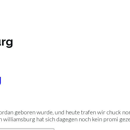
urg
g
jordan geboren wurde, und heute trafen wir chuck norr
n williamsburg hat sich dagegen noch kein promi geze