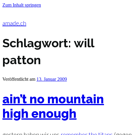
Zum Inhalt springen
amade.ch
Schlagwort:
will
patton
Veröffentlicht am
13. Januar 2009
ain’t no mountain
high enough
gestern haben wir uns
remember the titans
(gegen