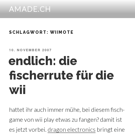
Zum
AMADE.CH
Inhalt
springen
SCHLAGWORT:
WIIMOTE
VERÖFFENTLICHT
10. NOVEMBER 2007
AM
endlich: die
fischerrute für die
wii
hattet ihr auch immer mühe, bei diesem fisch-
game von wii play etwas zu fangen? damit ist
es jetzt vorbei.
dragon electronics
bringt eine