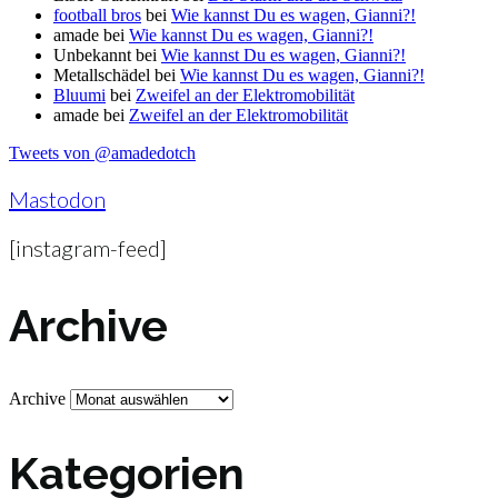
football bros
bei
Wie kannst Du es wagen, Gianni?!
amade
bei
Wie kannst Du es wagen, Gianni?!
Unbekannt
bei
Wie kannst Du es wagen, Gianni?!
Metallschädel
bei
Wie kannst Du es wagen, Gianni?!
Bluumi
bei
Zweifel an der Elektromobilität
amade
bei
Zweifel an der Elektromobilität
Tweets von @amadedotch
Mastodon
[instagram-feed]
Archive
Archive
Kategorien