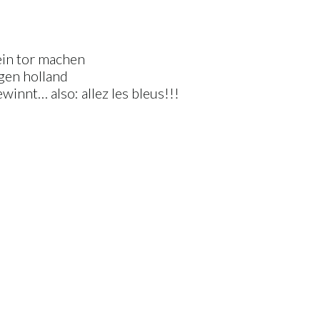
ein tor machen
egen holland
innt… also: allez les bleus!!!