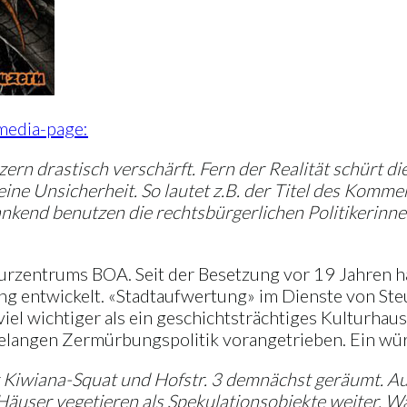
media-page:
Luzern drastisch verschärft. Fern der Realität schürt 
eine Unsicherheit. So lautet z.B. der Titel des Komm
Dankend benutzen die rechtsbürgerlichen Politikerin
lturzentrums BOA. Seit der Besetzung vor 19 Jahren h
hlung entwickelt. «Stadtaufwertung» im Dienste von 
el wichtiger als ein geschichtsträchtiges Kulturhaus
hrelangen Zermürbungspolitik vorangetrieben. Ein wür
 Kiwiana-Squat und Hofstr. 3 demnächst geräumt. Au
Häuser vegetieren als Spekulationsobjekte weiter. Wa