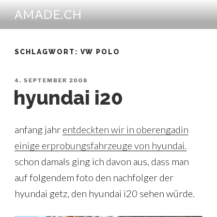
Zum
AMADE.CH
Inhalt
springen
SCHLAGWORT:
VW POLO
VERÖFFENTLICHT
4. SEPTEMBER 2008
AM
hyundai i20
anfang jahr
entdeckten wir in oberengadin
einige erprobungsfahrzeuge von hyundai.
schon damals ging ich davon aus, dass man
auf folgendem foto den nachfolger der
hyundai getz, den hyundai i20 sehen würde.