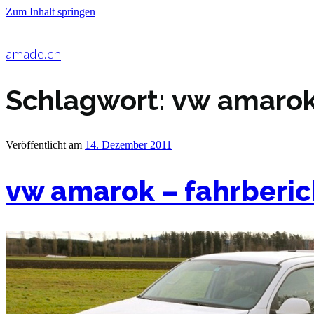
Zum Inhalt springen
amade.ch
Schlagwort:
vw amaro
Veröffentlicht am
14. Dezember 2011
vw amarok – fahrberic