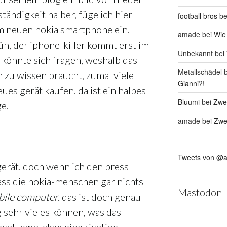
ständigkeit halber, füge ich hier
football bros
be
om neuen nokia smartphone ein.
amade
bei
Wie
üh, der iphone-killer kommt erst im
Unbekannt
bei
könnte sich fragen, weshalb das
Metallschädel
b
 zu wissen braucht, zumal viele
Gianni?!
eues gerät kaufen. da ist ein halbes
Bluumi
bei
Zwei
ge.
amade
bei
Zwei
Tweets von @
gerät. doch wenn ich den press
 dass die nokia-menschen gar nichts
Mastodon
bile computer.
das ist doch genau
 sehr vieles können, was das