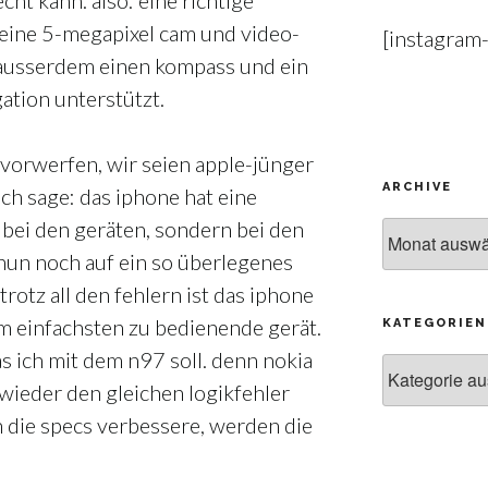
cht kann. also: eine richtige
 eine 5-megapixel cam und video-
[instagram
 ausserdem einen kompass und ein
ation unterstützt.
vorwerfen, wir seien apple-jünger
ARCHIVE
ich sage: das iphone hat eine
t bei den geräten, sondern bei den
Archive
 nun noch auf ein so überlegenes
trotz all den fehlern ist das iphone
m einfachsten zu bedienende gerät.
KATEGORIEN
s ich mit dem n97 soll. denn nokia
Kategorien
 wieder den gleichen logikfehler
h die specs verbessere, werden die