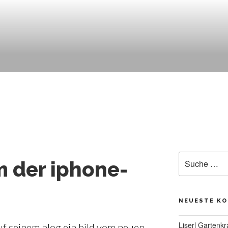
Suche
m der iphone-
nach:
NEUESTE K
Liserl Gartenkr
f seinem blog ein bild vom neuen