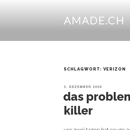
Zum
Inhalt
springen
AMADE.CH
SCHLAGWORT:
VERIZON
VERÖFFENTLICHT
3. DEZEMBER 2008
AM
das proble
killer
vor zwei tagen hat
rouge
au