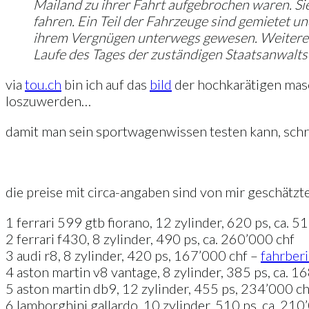
Mailand zu ihrer Fahrt aufgebrochen waren. Si
fahren. Ein Teil der Fahrzeuge sind gemietet u
ihrem Vergnügen unterwegs gewesen. Weitere A
Laufe des Tages der zuständigen Staatsanwalts
via
tou.ch
bin ich auf das
bild
der hochkarätigen masch
loszuwerden…
damit man sein sportwagenwissen testen kann, schreib
die preise mit circa-angaben sind von mir geschätzte
1 ferrari 599 gtb fiorano, 12 zylinder, 620 ps, ca. 5
2 ferrari f430, 8 zylinder, 490 ps, ca. 260’000 chf
3 audi r8, 8 zylinder, 420 ps, 167’000 chf –
fahrberi
4 aston martin v8 vantage, 8 zylinder, 385 ps, ca. 1
5 aston martin db9, 12 zylinder, 455 ps, 234’000 ch
6 lamborghini gallardo, 10 zylinder, 510 ps, ca. 210