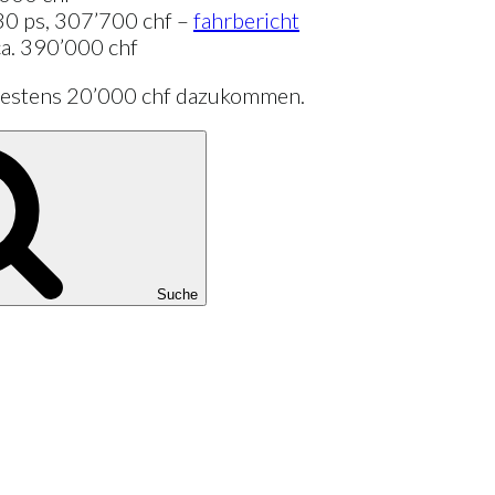
530 ps, 307’700 chf –
fahrbericht
ca. 390’000 chf
ndestens 20’000 chf dazukommen.
Suche