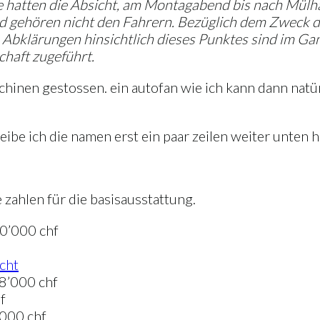
e hatten die Absicht, am Montagabend bis nach Mülha
nd gehören nicht den Fahrern. Bezüglich dem Zweck der
bklärungen hinsichtlich dieses Punktes sind im Ga
chaft zugeführt.
inen gestossen. ein autofan wie ich kann dann natürl
e ich die namen erst ein paar zeilen weiter unten hin
 zahlen für die basisausstattung.
10’000 chf
cht
68’000 chf
f
’000 chf