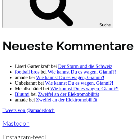
Suche
Neueste Kommentare
Liserl Gartenkraft
bei
Der Sturm und die Schweiz
football bros
bei
Wie kannst Du es wagen, Gianni?!
amade
bei
Wie kannst Du es wagen, Gianni?!
Unbekannt
bei
Wie kannst Du es wagen, Gianni?!
Metallschädel
bei
Wie kannst Du es wagen, Gianni?!
Bluumi
bei
Zweifel an der Elektromobilität
amade
bei
Zweifel an der Elektromobilität
Tweets von @amadedotch
Mastodon
[instagram-feed]