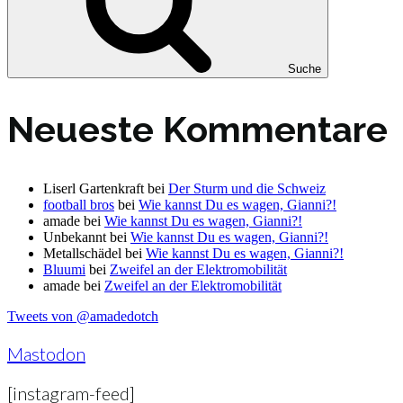
Suche
Neueste Kommentare
Liserl Gartenkraft
bei
Der Sturm und die Schweiz
football bros
bei
Wie kannst Du es wagen, Gianni?!
amade
bei
Wie kannst Du es wagen, Gianni?!
Unbekannt
bei
Wie kannst Du es wagen, Gianni?!
Metallschädel
bei
Wie kannst Du es wagen, Gianni?!
Bluumi
bei
Zweifel an der Elektromobilität
amade
bei
Zweifel an der Elektromobilität
Tweets von @amadedotch
Mastodon
[instagram-feed]