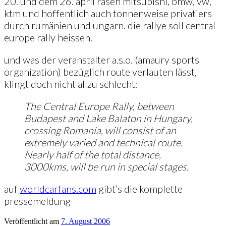
20. und dem 26. april rasen mitsubishi, bmw, vw,
ktm und hoffentlich auch tonnenweise privatiers
durch rumänien und ungarn. die rallye soll central
europe rally heissen.
und was der veranstalter a.s.o. (amaury sports
organization) bezüglich route verlauten lässt,
klingt doch nicht allzu schlecht:
The Central Europe Rally, between
Budapest and Lake Balaton in Hungary,
crossing Romania, will consist of an
extremely varied and technical route.
Nearly half of the total distance,
3000kms, will be run in special stages.
auf
worldcarfans.com
gibt’s die komplette
pressemeldung
Veröffentlicht am
7. August 2006