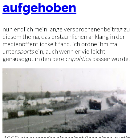
aufgehoben
nun endlich mein lange versprochener beitrag zu
diesem thema, das erstaunlichen anklang in der
medienöffentlichkeit fand. ich ordne ihm mal
unter
sports
ein, auch wenn er vielleicht
genausogut in den bereich
politics
passen würde.
1955: ein mercedes slr springt über einen austin