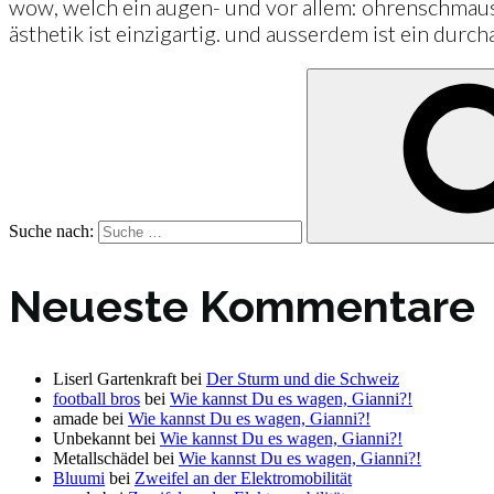
wow, welch ein augen- und vor allem: ohrenschmaus! j
ästhetik ist einzigartig. und ausserdem ist ein durc
Suche nach:
Neueste Kommentare
Liserl Gartenkraft
bei
Der Sturm und die Schweiz
football bros
bei
Wie kannst Du es wagen, Gianni?!
amade
bei
Wie kannst Du es wagen, Gianni?!
Unbekannt
bei
Wie kannst Du es wagen, Gianni?!
Metallschädel
bei
Wie kannst Du es wagen, Gianni?!
Bluumi
bei
Zweifel an der Elektromobilität