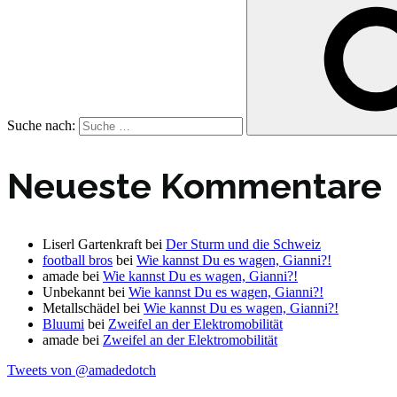
Suche nach:
Neueste Kommentare
Liserl Gartenkraft
bei
Der Sturm und die Schweiz
football bros
bei
Wie kannst Du es wagen, Gianni?!
amade
bei
Wie kannst Du es wagen, Gianni?!
Unbekannt
bei
Wie kannst Du es wagen, Gianni?!
Metallschädel
bei
Wie kannst Du es wagen, Gianni?!
Bluumi
bei
Zweifel an der Elektromobilität
amade
bei
Zweifel an der Elektromobilität
Tweets von @amadedotch