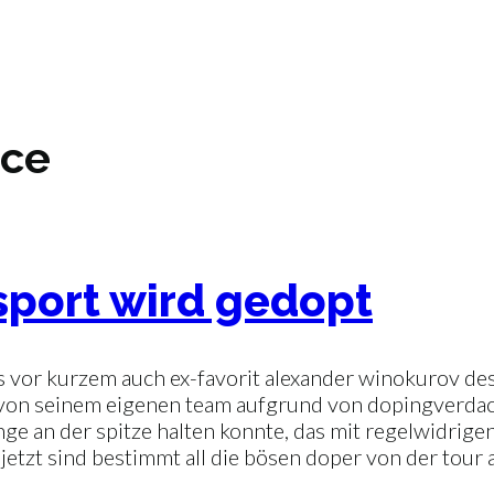
rce
sport wird gedopt
s vor kurzem auch ex-favorit alexander winokurov de
, von seinem eigenen team aufgrund von dopingverdach
nge an der spitze halten konnte, das mit regelwidrigen
 jetzt sind bestimmt all die bösen doper von der tour