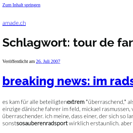
Zum Inhalt springen
amade.ch
Schlagwort:
tour de fa
Veröffentlicht am
26. Juli 2007
breaking news: im rad
es kam für alle beteiligten
extrem
*überraschend,* al
einzige dänische fahrer im feld, mickael rasmussen
überraschender. ich meine, dass einer, der sich so la
sonst
so
sauberen
radsport
wirklich erstaunlich. aber