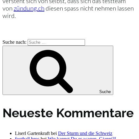
versteht sich von selbst, dass sich das testteam
von
zündung.ch
diesen spass nicht nehmen lassen
wird.
Suche nach:
Suche
Neueste Kommentare
Liserl Gartenkraft
bei
Der Sturm und die Schweiz
football bros
bei
Wie kannst Du es wagen, Gianni?!