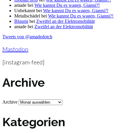
amade
bei
Wie kannst Du es wagen, Gianni?!
Unbekannt
bei
Wie kannst Du es wagen, Gianni?!
Metallschädel
bei
Wie kannst Du es wagen, Gianni?!
Bluumi
bei
Zweifel an der Elektromobilität
amade
bei
Zweifel an der Elektromobilität
Tweets von @amadedotch
Mastodon
[instagram-feed]
Archive
Archive
Kategorien