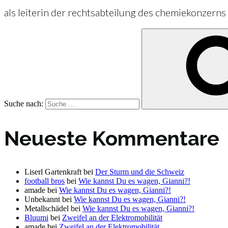
als leiterin der rechtsabteilung des chemiekonzerns
Suche nach:
Neueste Kommentare
Liserl Gartenkraft
bei
Der Sturm und die Schweiz
football bros
bei
Wie kannst Du es wagen, Gianni?!
amade
bei
Wie kannst Du es wagen, Gianni?!
Unbekannt
bei
Wie kannst Du es wagen, Gianni?!
Metallschädel
bei
Wie kannst Du es wagen, Gianni?!
Bluumi
bei
Zweifel an der Elektromobilität
amade
bei
Zweifel an der Elektromobilität