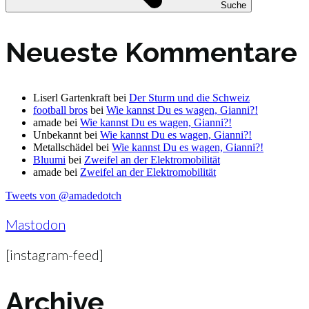
Suche
Neueste Kommentare
Liserl Gartenkraft
bei
Der Sturm und die Schweiz
football bros
bei
Wie kannst Du es wagen, Gianni?!
amade
bei
Wie kannst Du es wagen, Gianni?!
Unbekannt
bei
Wie kannst Du es wagen, Gianni?!
Metallschädel
bei
Wie kannst Du es wagen, Gianni?!
Bluumi
bei
Zweifel an der Elektromobilität
amade
bei
Zweifel an der Elektromobilität
Tweets von @amadedotch
Mastodon
[instagram-feed]
Archive