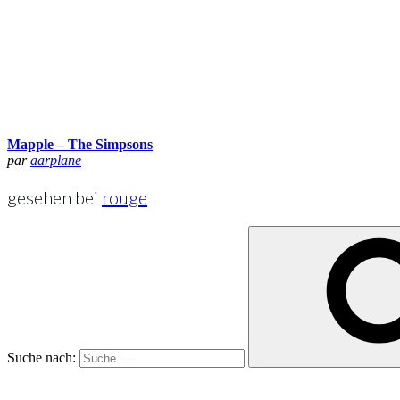
Mapple – The Simpsons
par
aarplane
gesehen bei
rouge
Suche nach: