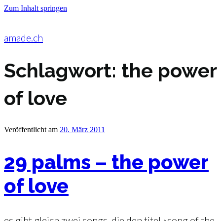
Zum Inhalt springen
amade.ch
Schlagwort:
the power
of love
Veröffentlicht am
20. März 2011
29 palms – the power
of love
es gibt gleich zwei songs, die den titel «song of the