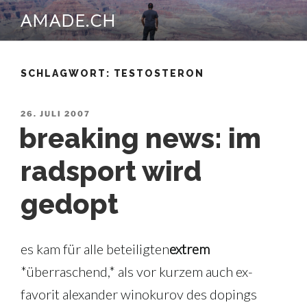
Zum
AMADE.CH
Inhalt
springen
SCHLAGWORT:
TESTOSTERON
VERÖFFENTLICHT
26. JULI 2007
AM
breaking news: im
radsport wird
gedopt
es kam für alle beteiligten
extrem
*überraschend,* als vor kurzem auch ex-
favorit alexander winokurov des dopings