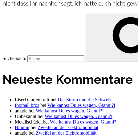
nicht dass ihr nachher sagt, ich hätte euch nicht gew
Suche nach:
Neueste Kommentare
Liserl Gartenkraft
bei
Der Sturm und die Schweiz
football bros
bei
Wie kannst Du es wagen, Gianni?!
amade
bei
Wie kannst Du es wagen, Gianni?!
Unbekannt
bei
Wie kannst Du es wagen, Gianni?!
Metallschädel
bei
Wie kannst Du es wagen, Gianni?!
Bluumi
bei
Zweifel an der Elektromobilität
amade
bei
Zweifel an der Elektromobilität