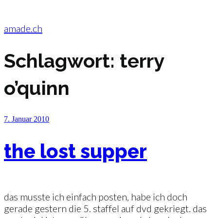
Zum
Inhalt
springen
amade.ch
Schlagwort:
terry
o’quinn
Veröffentlicht
7. Januar 2010
am
the lost supper
das musste ich einfach posten, habe ich doch
gerade gestern die 5. staffel auf dvd gekriegt. das