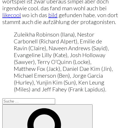
wortspiel ist zwar überaus simpel aber doch
irgendwie cool. das fand man wohl auch bei
likecool
wo ich das
bild
gefunden habe. von dort
stammt auch die aufzählung der protagonisten.
Zuleikha Robinson (Ilana), Nestor
Carbonell (Richard Alpert), Emilie de
Ravin (Claire), Naveen Andrews (Sayid),
Evangeline Lilly (Kate), Josh Holloway
(Sawyer), Terry O’Quinn (Locke),
Matthew Fox (Jack), Daniel Dae Kim (Jin),
Michael Emerson (Ben), Jorge Garcia
(Hurley), Yunjin Kim (Sun), Ken Leung
(Miles) and Jeff Fahey (Frank Lapidus).
Suche
nach:
Suche