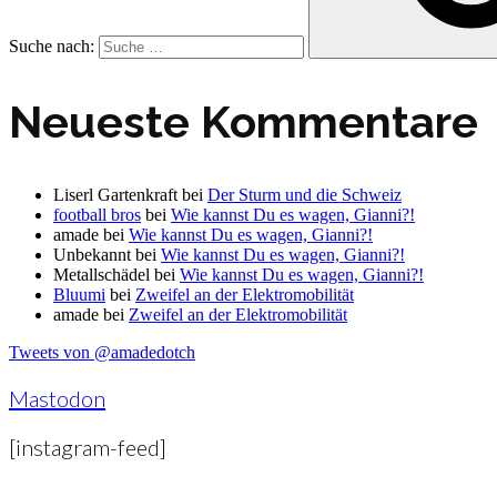
Suche nach:
Neueste Kommentare
Liserl Gartenkraft
bei
Der Sturm und die Schweiz
football bros
bei
Wie kannst Du es wagen, Gianni?!
amade
bei
Wie kannst Du es wagen, Gianni?!
Unbekannt
bei
Wie kannst Du es wagen, Gianni?!
Metallschädel
bei
Wie kannst Du es wagen, Gianni?!
Bluumi
bei
Zweifel an der Elektromobilität
amade
bei
Zweifel an der Elektromobilität
Tweets von @amadedotch
Mastodon
[instagram-feed]