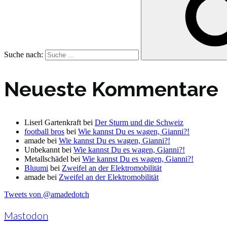
Suche nach:
Neueste Kommentare
Liserl Gartenkraft
bei
Der Sturm und die Schweiz
football bros
bei
Wie kannst Du es wagen, Gianni?!
amade
bei
Wie kannst Du es wagen, Gianni?!
Unbekannt
bei
Wie kannst Du es wagen, Gianni?!
Metallschädel
bei
Wie kannst Du es wagen, Gianni?!
Bluumi
bei
Zweifel an der Elektromobilität
amade
bei
Zweifel an der Elektromobilität
Tweets von @amadedotch
Mastodon