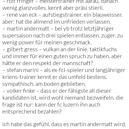
– rolf fringer – meistertrainer mit aarau, danach
wenig glanzvolles. kennt aber präsi stierli.
– rené van eck – aufstiegstrainer. ein blauweisser.
aber: hat die allmend im unfrieden verlassen.
– martin andermatt – bei yb trotz letztjähriger
supersaison nach drei spielen entlassen. zuger. zu
wenig power für meinen geschmack.
– gilbert gress – vulkan an der linie. taktikfuchs
und immer für einen guten spruch zu haben. aber
hätte er den respekt der mannschaft?
– stefan marini – als ex-fcl-spieler und langjähriger
kriens-trainer kennt er das umfeld bestens.
sympathisch. am boden geblieben.
– volker finke – dass er der fähigste all dieser
kandidaten ist, wird wohl niemand bezweifeln. die
frage ist nur: kann der fc luzern ihn auch
entsprechend bezahlen?
ich habe das gefühl, dass es martin andermatt wird.