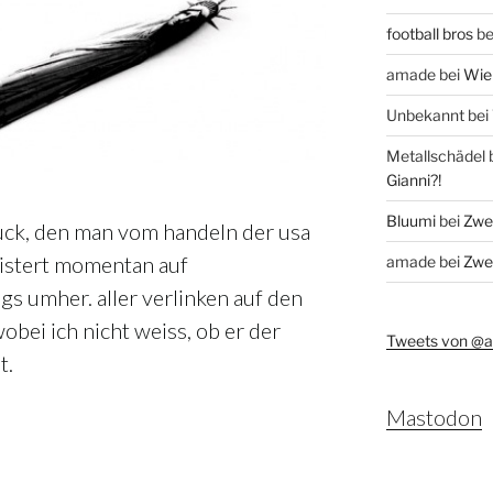
football bros
be
amade
bei
Wie 
Unbekannt
bei
Metallschädel
Gianni?!
Bluumi
bei
Zwei
ruck, den man vom handeln der usa
eistert momentan auf
amade
bei
Zwei
s umher. aller verlinken auf den
obei ich nicht weiss, ob er der
Tweets von @
t.
Mastodon