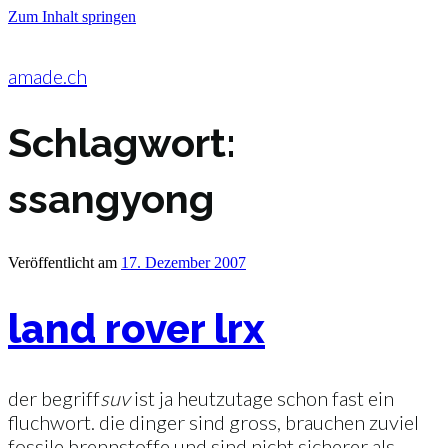
Zum Inhalt springen
amade.ch
Schlagwort:
ssangyong
Veröffentlicht am
17. Dezember 2007
land rover lrx
der begriff
suv
ist ja heutzutage schon fast ein
fluchwort. die dinger sind gross, brauchen zuviel
fossile brennstoffe und sind nicht sicherer als