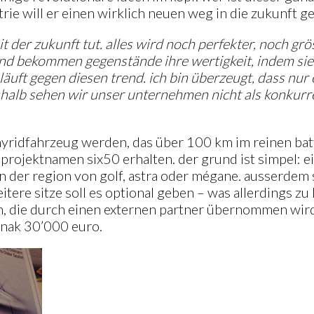
ie will er einen wirklich neuen weg in die zukunft g
it der zukunft tut. alles wird noch perfekter, noch gr
rund bekommen gegenstände ihre wertigkeit, indem sie
 läuft gegen diesen trend. ich bin überzeugt, dass nu
eshalb sehen wir unser unternehmen nicht als konkurr
yridfahrzeug werden, das über 100 km im reinen batte
projektnamen six50 erhalten. der grund ist simpel: ei
in der region von golf, astra oder mégane. ausserdem 
itere sitze soll es optional geben – was allerdings 
n, die durch einen externen partner übernommen wird,
ünak 30’000 euro.