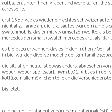
aufbauen. unter ihnen graber und worblaufen, die spe
carosserie.
erst 1967 gab es wieder ein echtes schweizer auto
nicht allzu lange an. die luxusautos wurden nur bis
swatchmobils, das er mit vw umsetzen wollte. als be
mercedes den smart (swatch mercedes art). als klar 
es bleibt zu erwähnen, das es in den frühen 70er ja
in biel wurden diverse modelle der gm-familie gebau
die situation heute ist etwas anders. abgesehen von
weber [weber sportscar], hwm bt01) gibt es in der sc
kotfügeln alle möglichen teile an die verschiedenste
bis jetzt.
nun hat der in istanbul geborene murat günak (50) e