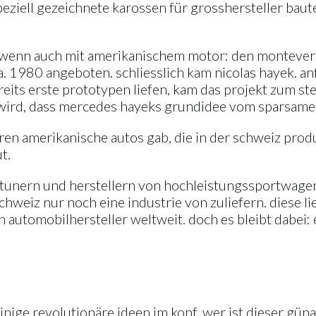
ziell gezeichnete karossen für grosshersteller bauten.
, wenn auch mit amerikanischem motor: den montever
 ca. 1980 angeboten. schliesslich kam nicolas hayek. 
reits erste prototypen liefen, kam das projekt zum st
wird, dass mercedes hayeks grundidee vom sparsamen c
hren amerikanische autos gab, die in der schweiz prod
t.
 tunern und herstellern von hochleistungssportwagen
hweiz nur noch eine industrie von zuliefern. diese li
n automobilhersteller weltweit. doch es bleibt dabei: 
inige revolutionäre ideen im kopf. wer ist dieser gün