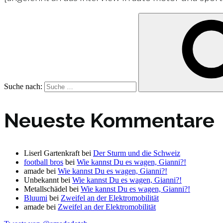
Suche nach:
Neueste Kommentare
Liserl Gartenkraft
bei
Der Sturm und die Schweiz
football bros
bei
Wie kannst Du es wagen, Gianni?!
amade
bei
Wie kannst Du es wagen, Gianni?!
Unbekannt
bei
Wie kannst Du es wagen, Gianni?!
Metallschädel
bei
Wie kannst Du es wagen, Gianni?!
Bluumi
bei
Zweifel an der Elektromobilität
amade
bei
Zweifel an der Elektromobilität