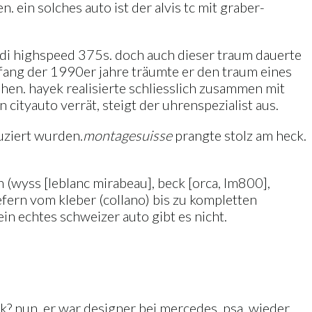
 ein solches auto ist der alvis tc mit graber-
di highspeed 375s. doch auch dieser traum dauerte
anfang der 1990er jahre träumte er den traum eines
ehen. hayek realisierte schliesslich zusammen mit
ityauto verrät, steigt der uhrenspezialist aus.
uziert wurden.
montage
suisse
prangte stolz am heck.
 (wyss [leblanc mirabeau], beck [orca, lm800],
efern vom kleber (collano) bis zu kompletten
ein echtes schweizer auto gibt es nicht.
ak? nun, er war designer bei mercedes, psa, wieder