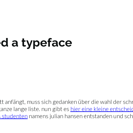
ed a typeface
t anfängt, muss sich gedanken über die wahl der schri
anze lange liste. nun gibt es
hier eine kleine entsche
s studenten
namens julian hansen entstanden und scha