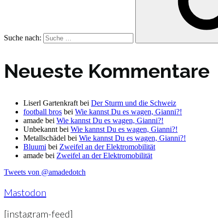
Suche nach:
Neueste Kommentare
Liserl Gartenkraft
bei
Der Sturm und die Schweiz
football bros
bei
Wie kannst Du es wagen, Gianni?!
amade
bei
Wie kannst Du es wagen, Gianni?!
Unbekannt
bei
Wie kannst Du es wagen, Gianni?!
Metallschädel
bei
Wie kannst Du es wagen, Gianni?!
Bluumi
bei
Zweifel an der Elektromobilität
amade
bei
Zweifel an der Elektromobilität
Tweets von @amadedotch
Mastodon
[instagram-feed]