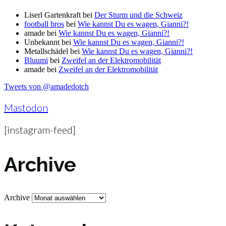
Liserl Gartenkraft
bei
Der Sturm und die Schweiz
football bros
bei
Wie kannst Du es wagen, Gianni?!
amade
bei
Wie kannst Du es wagen, Gianni?!
Unbekannt
bei
Wie kannst Du es wagen, Gianni?!
Metallschädel
bei
Wie kannst Du es wagen, Gianni?!
Bluumi
bei
Zweifel an der Elektromobilität
amade
bei
Zweifel an der Elektromobilität
Tweets von @amadedotch
Mastodon
[instagram-feed]
Archive
Archive