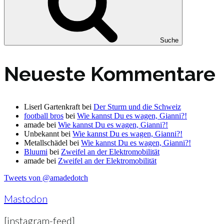
Suche
Neueste Kommentare
Liserl Gartenkraft
bei
Der Sturm und die Schweiz
football bros
bei
Wie kannst Du es wagen, Gianni?!
amade
bei
Wie kannst Du es wagen, Gianni?!
Unbekannt
bei
Wie kannst Du es wagen, Gianni?!
Metallschädel
bei
Wie kannst Du es wagen, Gianni?!
Bluumi
bei
Zweifel an der Elektromobilität
amade
bei
Zweifel an der Elektromobilität
Tweets von @amadedotch
Mastodon
[instagram-feed]