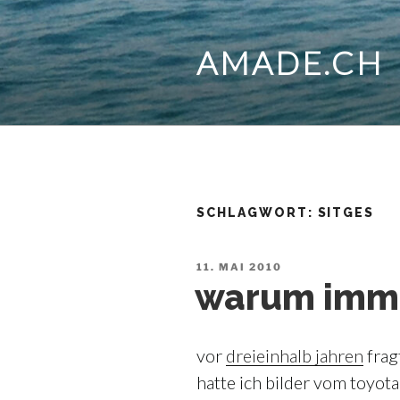
Zum
Inhalt
AMADE.CH
springen
SCHLAGWORT:
SITGES
VERÖFFENTLICHT
11. MAI 2010
AM
warum imme
vor
dreieinhalb jahren
frag
hatte ich bilder vom toyota