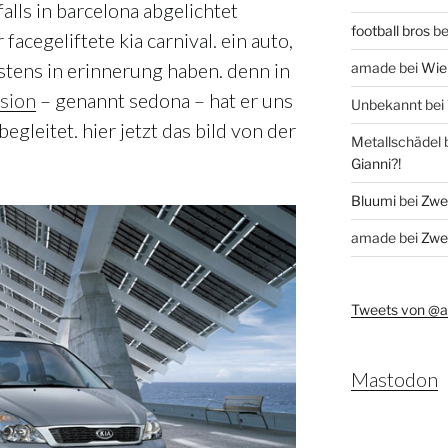
alls in barcelona abgelichtet
football bros
be
 facegeliftete kia carnival. ein auto,
stens in erinnerung haben. denn in
amade
bei
Wie 
sion
– genannt sedona – hat er uns
Unbekannt
bei
egleitet. hier jetzt das bild von der
Metallschädel
Gianni?!
Bluumi
bei
Zwei
amade
bei
Zwei
Tweets von @
Mastodon