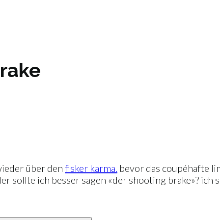
brake
 wieder über den
fisker karma.
bevor das coupéhafte li
er sollte ich besser sagen «der shooting brake»? ich so