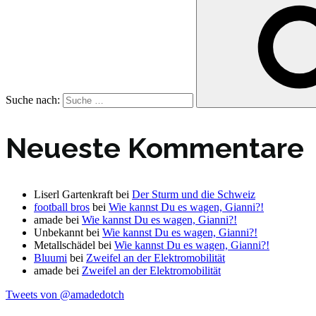
Suche nach:
Neueste Kommentare
Liserl Gartenkraft
bei
Der Sturm und die Schweiz
football bros
bei
Wie kannst Du es wagen, Gianni?!
amade
bei
Wie kannst Du es wagen, Gianni?!
Unbekannt
bei
Wie kannst Du es wagen, Gianni?!
Metallschädel
bei
Wie kannst Du es wagen, Gianni?!
Bluumi
bei
Zweifel an der Elektromobilität
amade
bei
Zweifel an der Elektromobilität
Tweets von @amadedotch